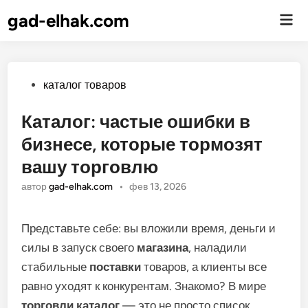
gad-elhak.com
Гла
ме
Опубликовано
каталог товаров
Каталог: частые ошибки в
бизнесе, которые тормозят
вашу торговлю
автор
gad-elhak.com
•
фев 13, 2026
Представьте себе: вы вложили время, деньги и
силы в запуск своего
магазина
, наладили
стабильные
поставки
товаров, а клиенты все
равно уходят к конкурентам. Знакомо? В мире
торговли
каталог
— это не просто список