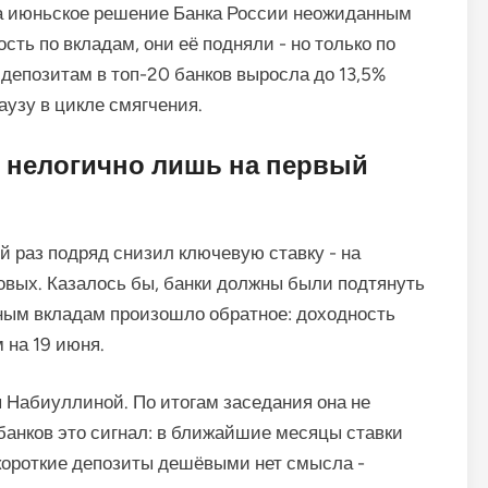
а июньское решение Банка России неожиданным
сть по вкладам, они её подняли - но только по
депозитам в топ-20 банков выросла до 13,5%
аузу в цикле смягчения.
о нелогично лишь на первый
й раз подряд снизил ключевую ставку - на
довых. Казалось бы, банки должны были подтянуть
ным вкладам произошло обратное: доходность
 на 19 июня.
 Набиуллиной. По итогам заседания она не
банков это сигнал: в ближайшие месяцы ставки
ь короткие депозиты дешёвыми нет смысла -